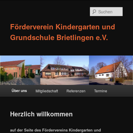
Such
Förderverein Kindergarten und
Grundschule Brietlingen e.V.
Hauptmenü
Über uns
Mitgliedschaft
Referenzen
Termine
Zum
Inhalt
Herzlich willkommen
wechseln
auf der Seite des Fördervereins Kindergarten und