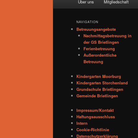
Über uns
Mitgliedschaft
Zum
Inhalt
NAVIGATION
Betreuungsangebote
wechseln
Nachmittagsbetreuung in
der GS Brietlingen
Ferienbetreuung
Außerordentliche
Betreuung
Kindergarten Moorburg
Kindergarten Storchenland
Grundschule Brietlingen
Gemeinde Brietlingen
Impressum/Kontakt
Haftungsausschluss
Intern
Cookie-Richtlinie
Datenschutzerklärung