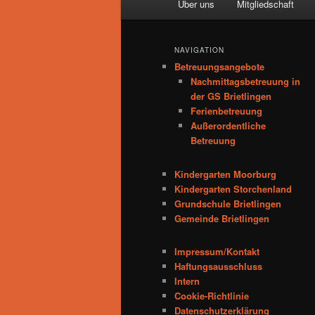
Über uns
Mitgliedschaft
Zum
Inhalt
NAVIGATION
Betreuungsangebote
wechseln
Nachmittagsbetreuung in
der GS Brietlingen
Ferienbetreuung
Außerordentliche
Betreuung
Kindergarten Moorburg
Kindergarten Storchenland
Grundschule Brietlingen
Gemeinde Brietlingen
Impressum/Kontakt
Haftungsausschluss
Intern
Cookie-Richtlinie
Datenschutzerklärung